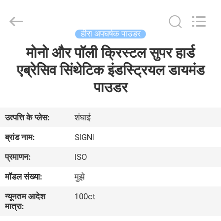
काटने
का
पहिया
आपूर्तिकर्ता.
Copyright
हीरा अपघर्षक पाउडर
©
2020
-
मोनो और पॉली क्रिस्टल सुपर हार्ड
घर
2025
cuttinggrindingwheel.com.
All
एब्रेसिव सिंथेटिक इंडस्ट्रियल डायमंड
Rights
Reserved.
उत्पादों
पाउडर
हमारे
उत्पत्ति के प्लेस:
शंघाई
बारे
ब्रांड नाम:
SIGNI
में
प्रमाणन:
ISO
मॉडल संख्या:
मुझे
कारखाना
न्यूनतम आदेश
100ct
भ्रमण
मात्रा: