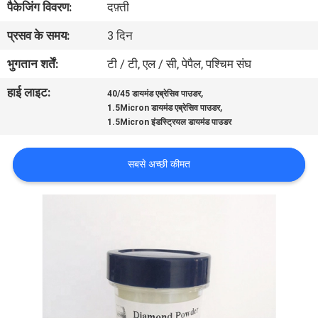
पैकेजिंग विवरण:
दफ़्ती
गुणवत्ता
प्रसव के समय:
3 दिन
नियंत्रण
भुगतान शर्तें:
टी / टी, एल / सी, पेपैल, पश्चिम संघ
संपर्क
हाई लाइट:
,
40/45 डायमंड एब्रेसिव पाउडर
,
करें
1.5Micron डायमंड एब्रेसिव पाउडर
1.5Micron इंडस्ट्रियल डायमंड पाउडर
एक
सबसे अच्छी कीमत
उद्धरण
की
विनती
करे
समाचार