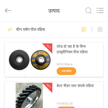
काटने
का
पहिया
उत्पाद
आपूर्तिकर्ता.
Copyright
©
2020
-
घर
15
2024
cuttinggrindingwheel.com.
चीन घर्षण पीस पहिया
All
Rights
घर्षण काटने का पहिया
Reserved.
उत्पादों
HOT
लोड हो रहा है के बिना
एल्यूमीनियम पीस पहिया
हमारे
बारे
MOQ:80pcs
अब प्रश्न
में
24
HOT
बेल्ट सैंडर रबर संपर्क पहिया
कारखाना
घर्षण पीस पहिया
भ्रमण
9.9 MOQ:10