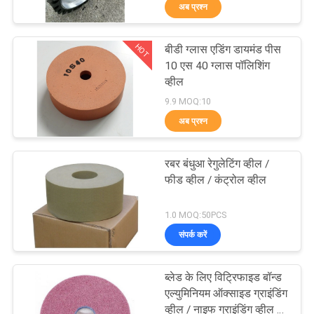
अब प्रश्न
गुणवत्ता
नियंत्रण
HOT
बीडी ग्लास एडिंग डायमंड पीस
21
10 एस 40 ग्लास पॉलिशिंग
संपर्क
व्हील
हीरा पीसने का पहिया
9.9 MOQ:10
करें
अब प्रश्न
एक
रबर बंधुआ रेगुलेटिंग व्हील /
उद्धरण
फीड व्हील / कंट्रोल व्हील
की
11
1.0 MOQ:50PCS
विनती
संपर्क करें
घर्षण पीस पत्थर
करे
ब्लेड के लिए विट्रिफाइड बॉन्ड
एल्युमिनियम ऑक्साइड ग्राइंडिंग
समाचार
व्हील / नाइफ ग्राइंडिंग व्हील /