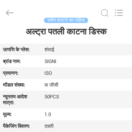
काटने
का
पहिया
supplier.
Copyright
घर्षण काटने का पहिया
©
2020
-
अल्ट्रा पतली काटना डिस्क
घर
2025
SIGNI
INDUSTRIAL
(SHANGHAI)
CO.,
उत्पादों
उत्पत्ति के प्लेस:
शंघाई
LTD.
All
Rights
ब्रांड नाम:
SIGNI
Reserved.
हमारे
प्रमाणन:
ISO
बारे
मॉडल संख्या:
वा जीसी
में
न्यूनतम आदेश
50PCS
मात्रा:
कारखाना
मूल्य:
1.0
भ्रमण
पैकेजिंग विवरण:
दफ़्ती