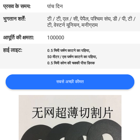
गुणवत्ता
प्रसव के समय:
पांच दिन
नियंत्रण
भुगतान शर्तें:
टी / टी, एल / सी, पेपैल, पश्चिम संघ, डी / पी, टी /
टी, वेस्टर्न यूनियन, मनीग्राम
संपर्क
आपूर्ति की क्षमता:
100000
करें
हाई लाइट:
,
0.5 मिमी घर्षण काटने का पहिया
,
50 मीटर / एस घर्षण काटने का पहिया
0.5 मिमी कोण की चक्की पीस डिस्क
समाचार
सबसे अच्छी कीमत
एक
उद्धरण
की
विनती
करे