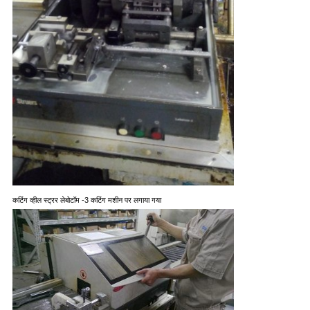
कटिंग व्हील स्ट्रर लेबोटॉम -3 कटिंग मशीन पर लगाया गया